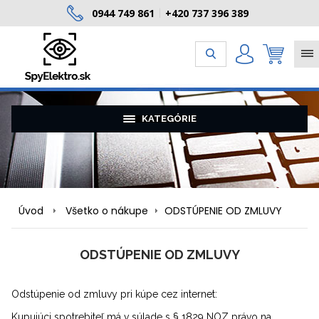
0944 749 861
+420 737 396 389
|
KATEGÓRIE
Úvod
Všetko o nákupe
ODSTÚPENIE OD ZMLUVY
ODSTÚPENIE OD ZMLUVY
Odstúpenie od zmluvy pri kúpe cez internet:
Kupujúci spotrebiteľ má v súlade s § 1829 NOZ právo na