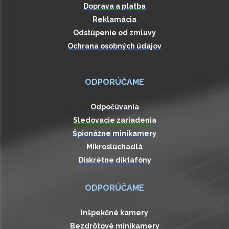
Doprava a platba
Reklamácia
Odstúpenie od zmluvy
Ochrana osobných údajov
ODPORÚČAME
Odpočúvania
Sledovacie zariadenia
Špionážne minikamery
Mikroslúchadlá
Diskrétne diktafóny
ODPORÚČAME
Inšpekčné kamery
Bezdrôtové minikamery