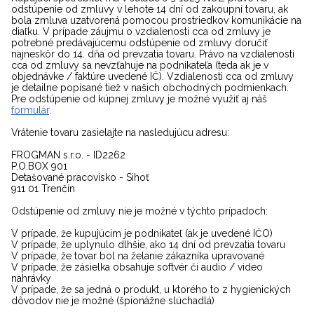
odstúpenie od zmluvy v lehote 14 dní od zakoupní tovaru, ak
bola zmluva uzatvorená pomocou prostriedkov komunikácie na
diaľku. V prípade záujmu o vzdialenosti cca od zmluvy je
potrebné predávajúcemu odstúpenie od zmluvy doručiť
najneskôr do 14. dňa od prevzatia tovaru. Právo na vzdialenosti
cca od zmluvy sa nevzťahuje na podnikateľa (teda ak je v
objednávke / faktúre uvedené IČ). Vzdialenosti cca od zmluvy
je detailne popísané tiež v našich obchodných podmienkach.
Pre odstúpenie od kúpnej zmluvy je možné využiť aj náš
formulár
.
Vrátenie tovaru zasielajte na nasledujúcu adresu:
FROGMAN s.r.o. - ID2262
P.O.BOX 901
Detašované pracovisko - Sihoť
911 01 Trenčín
Odstúpenie od zmluvy nie je možné v týchto prípadoch:
V prípade, že kupujúcim je podnikateľ (ak je uvedené IČO)
V prípade, že uplynulo dlhšie, ako 14 dní od prevzatia tovaru
V prípade, že tovar bol na želanie zákazníka upravované
V prípade, že zásielka obsahuje softvér či audio / video
nahrávky
V prípade, že sa jedná o produkt, u ktorého to z hygienických
dôvodov nie je možné (špionážne slúchadlá)