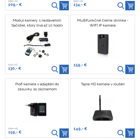
138,- €
183,- €
109,- €
134,- €
Modul kamery s nastavením
Multifunkčné čierna skrinka -
tlačidiel, ktorý trvá až 10 hodín
WIFI IP kamera
177,- €
159,- €
130,- €
Profi kamera v adaptéri do
Tajná HD kamera v routeri
zásuvky so záznamom
210,- €
149,- €
159,- €