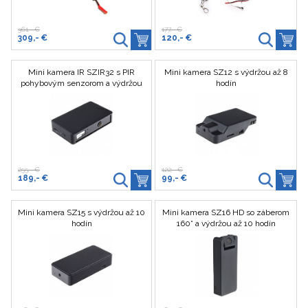
361,- €
177,- €
309,- €
120,- €
Mini kamera IR SZIR32 s PIR
Mini kamera SZ12 s výdržou až 8
pohybovým senzorom a výdržou
hodín
až 20 hodín
255,- €
122,- €
189,- €
99,- €
Mini kamera SZ15 s výdržou až 10
Mini kamera SZ16 HD so záberom
hodín
160° a výdržou až 10 hodín