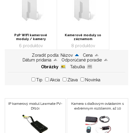
P2P WIFI kamerové
Kamerové moduly so
moduly / kamery
záznamom
6 produktov
8 produktov
Zoradiť podľa:
Názov
Cena
Dátum pridania
Odporúčané poradie
Obrázky
Tabuľka
Tip
Akcia
Zľava
Novinka
IP kamerový modul Lawmate PV-
Kamera s diaľkovým ovládaním s
DY10i
extrémnym rozlíšením, až 10
hodín