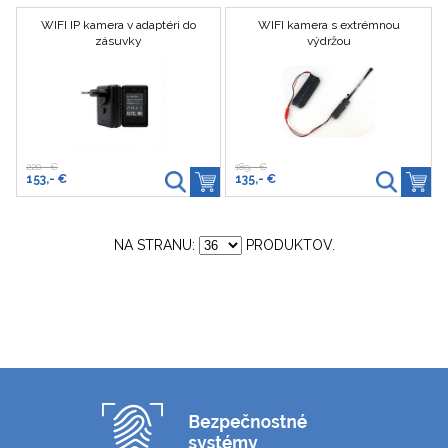
WIFI IP kamera v adaptéri do
WIFI kamera s extrémnou
zásuvky
výdržou
220,- €
189,- €
153,- €
135,- €
NA STRANU:
PRODUKTOV.