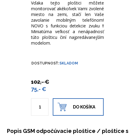
Vďaka tejto ploštici môžete
monitorovať akékoľvek Vami zvolené
miesto na zemi, stačí len Vaše
zavolanie mobilným telefónom!
NOVO s funkciou detekcie zvuku !!
Miniatúrna veľkosť a nenápadnosť
túto plošticu činí najpredávanejším
modelom.
DOSTUPNOSŤ:
SKLADOM
102,- €
75,- €
DO KOŠÍKA
Popis GSM odpočúvacie ploštice / ploštice s