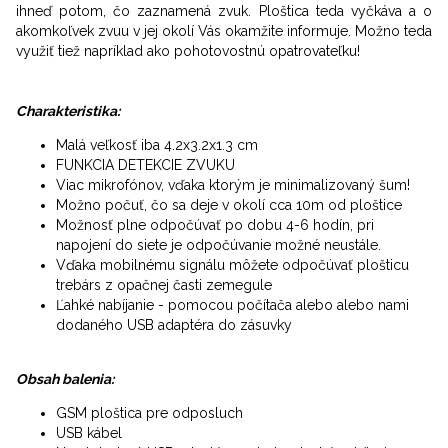
ihneď potom, čo zaznamená zvuk. Ploštica teda vyčkáva a o
akomkoľvek zvuu v jej okolí Vás okamžite informuje. Možno teda
využiť tiež napríklad ako pohotovostnú opatrovateľku!
Charakteristika:
Malá veľkosť iba 4.2x3.2x1.3 cm
FUNKCIA DETEKCIE ZVUKU
Viac mikrofónov, vďaka ktorým je minimalizovaný šum!
Možno počuť, čo sa deje v okolí cca 10m od ploštice
Možnosť plne odpočúvať po dobu 4-6 hodín, pri
napojení do siete je odpočúvanie možné neustále.
Vďaka mobilnému signálu môžete odpočúvať plošticu
trebárs z opačnej časti zemegule
Ľahké nabíjanie - pomocou počítača alebo alebo nami
dodaného USB adaptéra do zásuvky
Obsah balenia:
GSM ploštica pre odposluch
USB kábel