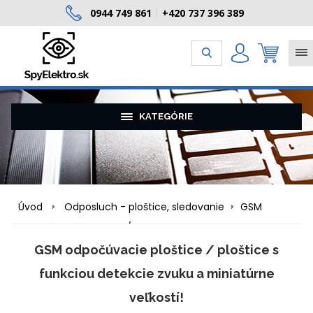
0944 749 861
+420 737 396 389
|
KATEGÓRIE
Úvod
Odposluch - ploštice, sledovanie
GSM
odpočúvacie ploštice / ploštice s funkciou detekcie
zvuku a miniatúrne veľkostí!
GSM odpočúvacie ploštice / ploštice s
funkciou detekcie zvuku a miniatúrne
veľkostí!