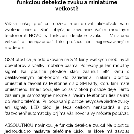
funkciou detekcie zvuku a miniatúrne
veľkostí!
Vďaka našej ploštici môžete monitorovať akékoľvek Vami
zvolené miesto! Stačí obyčajné zavolanie Vaším mobilným
telefónom! NOVO s funkciou detekcie zvuku !! Miniatúrna
veľkosť a nenápadnosť túto plošticu činí najpredávanejším
modelom
GSM ploštica je odblokovaná na SIM karty všetkých mobilných
operátorov a všetky mobilné pásma. Potrebný je len mobilný
signál. Na použitie ploštice stačí zasunúť SIM kartu s
deaktivovaným pin-kódom do zariadenia, niekam plošticu
umiestniť a zavolať na telefónne číslo SIM karty, ktorú tam máte
umiestnenú. Ihneď počujete čo sa v okolí ploštice deje. Tento
záznam je samozrejme možné si Vašim telefónom tiež nahrať
do Vášho telefónu. Pri používaní ploštice nevydáva žiadne zvuky
ani signály LED diód, je teda celkom nenápadná a po
"zazvonení" automaticky prijíma Váš hovor a vy môžete počúvať.
ABSOLÚTNOU novinkou je funkcia detekcie zvuku! Na plošticu
jednouducho nastavíte telefónne číslo, na ktoré má zavolať