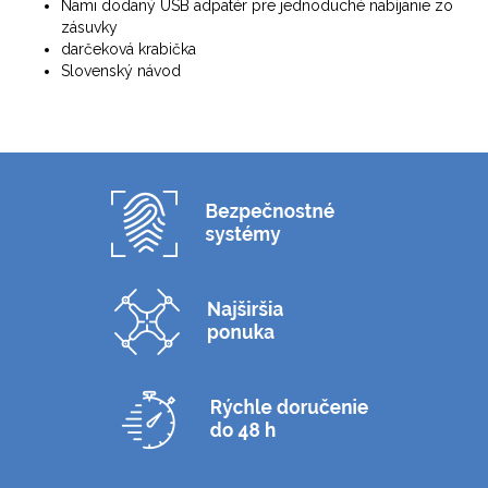
Nami dodaný USB adpatér pre jednoduché nabíjanie zo
zásuvky
darčeková krabička
Slovenský návod