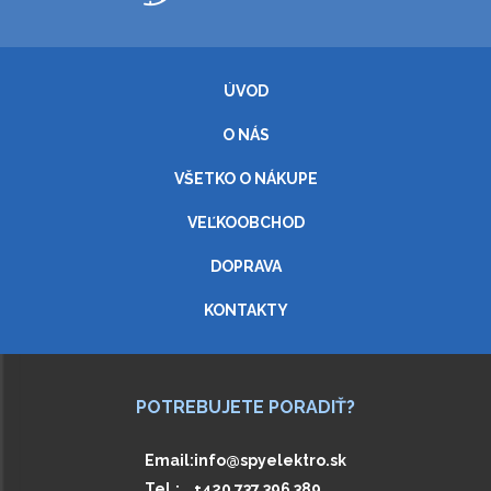
ÚVOD
O NÁS
VŠETKO O NÁKUPE
VEĽKOOBCHOD
DOPRAVA
KONTAKTY
POTREBUJETE PORADIŤ?
Email:
info@spyelektro.sk
Tel.:
+420 737 396 389