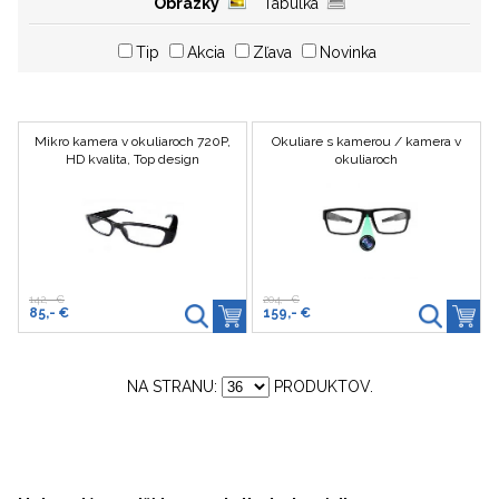
Obrázky
Tabuľka
Tip
Akcia
Zľava
Novinka
Mikro kamera v okuliaroch 720P,
Okuliare s kamerou / kamera v
HD kvalita, Top design
okuliaroch
142,- €
204,- €
85,- €
159,- €
NA STRANU:
PRODUKTOV.