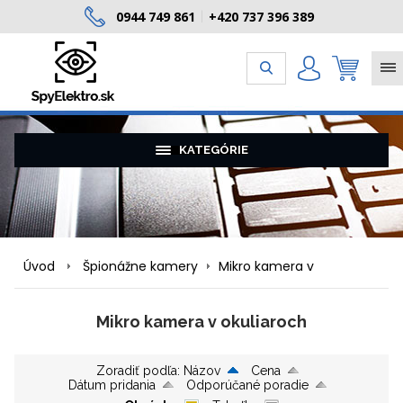
0944 749 861
+420 737 396 389
|
KATEGÓRIE
Úvod
Špionážne kamery
Mikro kamera v
okuliaroch
Mikro kamera v okuliaroch
Zoradiť podľa:
Názov
Cena
Dátum pridania
Odporúčané poradie