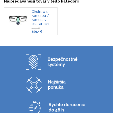
Najpredávanejší tovar v tejto kategórii
Okuliare s
kamerou /
kamera v
okuliaroch
204,- €
159,- €